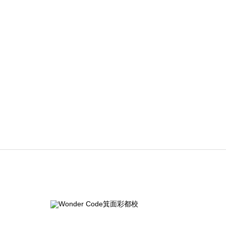
サ
サ
ル
ル
ー
ー
テ
テ
キ
キ
ビ
ビ
サ
サ
ス
ス
ス
ス
ン
ン
ト
ト
サ
サ
プ
プ
。
。
ン
ン
ル
ル
テ
テ
プ
プ
キ
キ
ル
ル
ス
ス
2
1
ト
ト
。
。
サ
サ
ン
ン
プ
プ
ル
ル