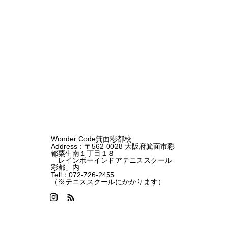
テ
テ
キ
キ
ス
ス
ト
ト
。
。
Wonder Code箕面彩都校
Address：〒562-0028 大阪府箕面市彩
都粟生南１丁目１８
「レインボーインドアテニススクール
彩都」内
Tell：072-726-2455
（※テニススクールにかかります）