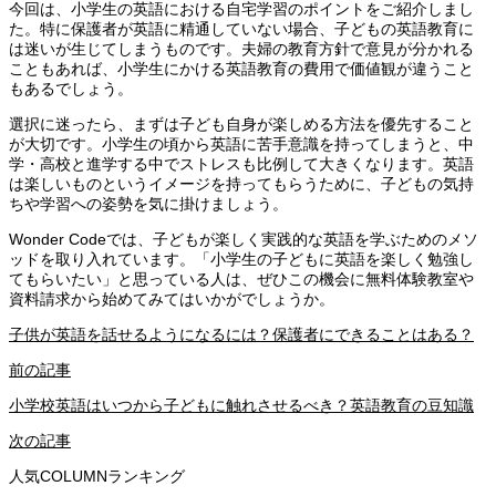
今回は、小学生の英語における自宅学習のポイントをご紹介しまし
た。特に保護者が英語に精通していない場合、子どもの英語教育に
は迷いが生じてしまうものです。夫婦の教育方針で意見が分かれる
こともあれば、小学生にかける英語教育の費用で価値観が違うこと
もあるでしょう。
選択に迷ったら、まずは子ども自身が楽しめる方法を優先すること
が大切です。小学生の頃から英語に苦手意識を持ってしまうと、中
学・高校と進学する中でストレスも比例して大きくなります。英語
は楽しいものというイメージを持ってもらうために、子どもの気持
ちや学習への姿勢を気に掛けましょう。
Wonder Codeでは、子どもが楽しく実践的な英語を学ぶためのメソ
ッドを取り入れています。「小学生の子どもに英語を楽しく勉強し
てもらいたい」と思っている人は、ぜひこの機会に無料体験教室や
資料請求から始めてみてはいかがでしょうか。
子供が英語を話せるようになるには？保護者にできることはある？
前の記事
小学校英語はいつから子どもに触れさせるべき？英語教育の豆知識
次の記事
人気COLUMNランキング