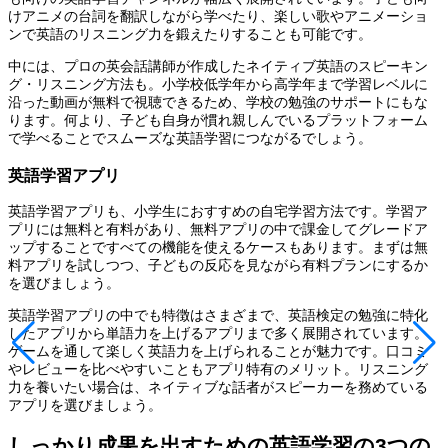
けアニメの台詞を翻訳しながら学べたり、楽しい歌やアニメーショ
ンで英語のリスニング力を鍛えたりすることも可能です。
中には、プロの英会話講師が作成したネイティブ英語のスピーキン
グ・リスニング方法も。小学校低学年から高学年まで学習レベルに
沿った動画が無料で視聴できるため、学校の勉強のサポートにもな
ります。何より、子ども自身が慣れ親しんでいるプラットフォーム
で学べることでスムーズな英語学習につながるでしょう。
英語学習アプリ
英語学習アプリも、小学生におすすめの自宅学習方法です。学習ア
プリには無料と有料があり、無料アプリの中で課金してグレードア
ップすることですべての機能を使えるケースもあります。まずは無
料アプリを試しつつ、子どもの反応を見ながら有料プランにするか
を選びましょう。
英語学習アプリの中でも特徴はさまざまで、英語検定の勉強に特化
したアプリから単語力を上げるアプリまで多く展開されています。
ゲームを通して楽しく英語力を上げられることが魅力です。口コミ
やレビューを比べやすいこともアプリ特有のメリット。リスニング
力を養いたい場合は、ネイティブな話者がスピーカーを務めている
アプリを選びましょう。
しっかり成果を出すための英語学習の3つの