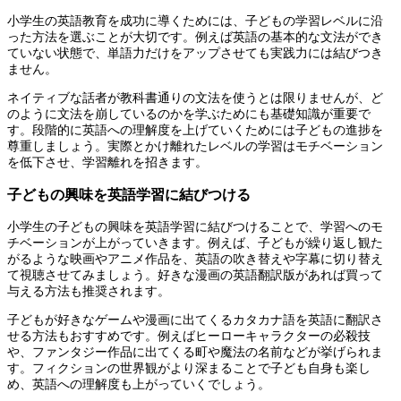
小学生の英語教育を成功に導くためには、子どもの学習レベルに沿
った方法を選ぶことが大切です。例えば英語の基本的な文法ができ
ていない状態で、単語力だけをアップさせても実践力には結びつき
ません。
ネイティブな話者が教科書通りの文法を使うとは限りませんが、ど
のように文法を崩しているのかを学ぶためにも基礎知識が重要で
す。段階的に英語への理解度を上げていくためには子どもの進捗を
尊重しましょう。実際とかけ離れたレベルの学習はモチベーション
を低下させ、学習離れを招きます。
子どもの興味を英語学習に結びつける
小学生の子どもの興味を英語学習に結びつけることで、学習へのモ
チベーションが上がっていきます。例えば、子どもが繰り返し観た
がるような映画やアニメ作品を、英語の吹き替えや字幕に切り替え
て視聴させてみましょう。好きな漫画の英語翻訳版があれば買って
与える方法も推奨されます。
子どもが好きなゲームや漫画に出てくるカタカナ語を英語に翻訳さ
せる方法もおすすめです。例えばヒーローキャラクターの必殺技
や、ファンタジー作品に出てくる町や魔法の名前などが挙げられま
す。フィクションの世界観がより深まることで子ども自身も楽し
め、英語への理解度も上がっていくでしょう。