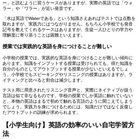
ー」と読むように習うケースがありますが、実際の英語では「ウォ
ラー」や「ワラー」が近い発音です。
「水は英語でWaterである」という知識さえあればテストでは点数を
取れますが、実践力にはつながりません。もちろん小学校でも発音
記号を教えてくれるケースはありますが、生徒一人ひとりの学力や
理解度に寄り添うことは困難といえます。
授業では実践的な英語を身につけることが難しい
小学校の授業では、実践的な英語を身につけることが難しい傾向に
あります。知識をインプットする授業は受けられても、得た知識を
自分のものとしてアウトプットする授業が少ないといえるでしょ
う。小学校でもスピーキングやリスニングの授業はありますが、ラ
イティングと比べると割合は減少します。
テスト用に用意されたリスニング音声と、実際にネイティブが扱う
言語は似て非なるものです。学校の授業でしか英語に触れていない
と、本物の英語はまるで初めて触れる言語のように聞こえてしまう
でしょう。実践力を身につけるためには、知識だけではなく反復し
たアウトプットの訓練が求められます。
【小学生向け】英語の効率のいい自宅学習方
法