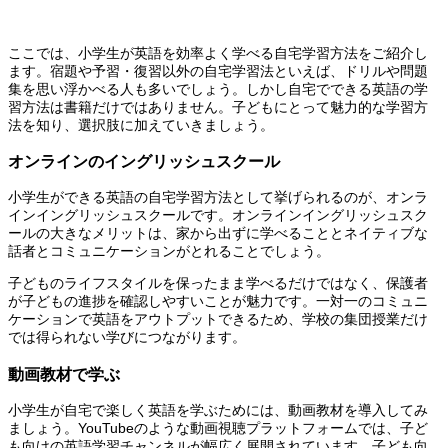
ここでは、小学生が英語を効率よく学べる自宅学習方法をご紹介し
ます。宿題や予習・復習以外の自宅学習法といえば、ドリルや問題
集を思い浮かべる人も多いでしょう。しかし自宅でできる英語の学
習方法は書籍だけではありません。子どもにとって魅力的な学習方
法を知り、選択肢に加えていきましょう。
オンラインのイングリッシュスクール
小学生ができる英語の自宅学習方法として挙げられるのが、オンラ
インイングリッシュスクールです。オンラインイングリッシュスク
ールの大きなメリットは、家から出ずに学べることとネイティブな
話者とコミュニケーションがとれることでしょう。
子どものライフスタイルを保ったまま学べるだけではなく、保護者
が子どもの進捗を確認しやすいことが魅力です。一対一のコミュニ
ケーションで英語をアウトプットできるため、学校の集団授業だけ
では得られない学びにつながります。
動画教材で学ぶ
小学生が自宅で楽しく英語を学ぶためには、動画教材を導入してみ
ましょう。YouTubeのような動画視聴プラットフォームでは、子ど
も向けの英語学習チャンネルが幅広く展開されています。子ども向