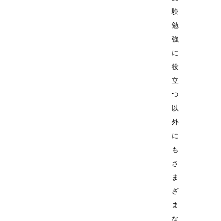
験
勉
強
に
役
立
つ
以
外
に
も
さ
ま
ざ
ま
な